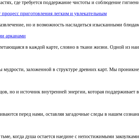
стях, где требуется поддержание чистоты и соблюдение гигиен
т процесс приготовления легким и увлекательным
 развлечение, но и возможность насладиться изысканными блюда
ими арканами
летающаяся в каждой карте, словно в ткани жизни. Одной из наи
ны мудрости, заложенной в структуре древних карт. Мы проникне
ядов, но и источник внутренней энергии, которая поддерживает 
чиваются перед нами, оставляя загадочные следы в нашем созна
тьме, когда душа остается наедине с непостижимыми закоулками