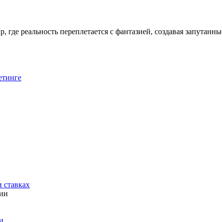
 где реальность переплетается с фантазией, создавая запутанны
етинге
и ставках
тии
и