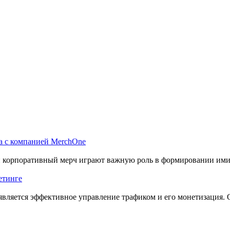
а с компанией MerchOne
 и корпоративный мерч играют важную роль в формировании им
етинге
вляется эффективное управление трафиком и его монетизация. 