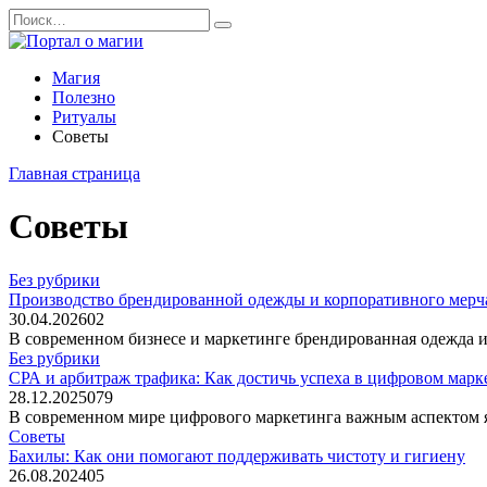
Перейти
Search
к
for:
содержанию
Магия
Полезно
Ритуалы
Советы
Главная страница
Советы
Без рубрики
Производство брендированной одежды и корпоративного мерч
30.04.2026
0
2
В современном бизнесе и маркетинге брендированная одежда
Без рубрики
СРА и арбитраж трафика: Как достичь успеха в цифровом марк
28.12.2025
0
79
В современном мире цифрового маркетинга важным аспектом я
Советы
Бахилы: Как они помогают поддерживать чистоту и гигиену
26.08.2024
0
5