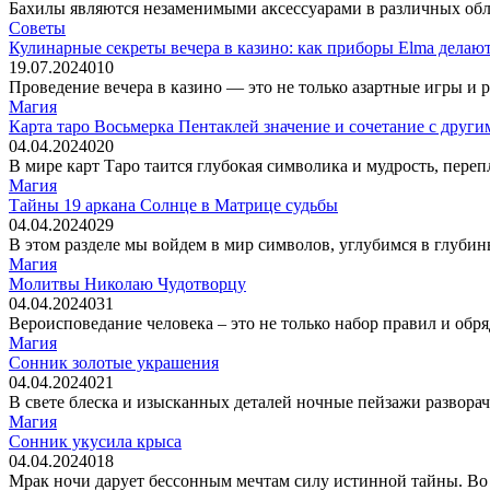
Бахилы являются незаменимыми аксессуарами в различных обла
Советы
Кулинарные секреты вечера в казино: как приборы Elma делаю
19.07.2024
0
10
Проведение вечера в казино — это не только азартные игры и
Магия
Карта таро Восьмерка Пентаклей значение и сочетание с друг
04.04.2024
0
20
В мире карт Таро таится глубокая символика и мудрость, переп
Магия
Тайны 19 аркана Солнце в Матрице судьбы
04.04.2024
0
29
В этом разделе мы войдем в мир символов, углубимся в глуби
Магия
Молитвы Николаю Чудотворцу
04.04.2024
0
31
Вероисповедание человека – это не только набор правил и обр
Магия
Сонник золотые украшения
04.04.2024
0
21
В свете блеска и изысканных деталей ночные пейзажи развора
Магия
Сонник укусила крыса
04.04.2024
0
18
Мрак ночи дарует бессонным мечтам силу истинной тайны. Во 