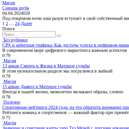
Магия
Сонник шуба
04.04.2024
0
20
Под покровом ночи наш разум вступает в свой собственный мир,
Пагинация
1
2
…
24
Далее
записей
Поиск
Search
for:
Без рубрики
СРА и арбитраж трафика: Как достичь успеха в цифровом марк
В современном мире цифрового маркетинга важным аспектом
0
79
Магия
13 аркан Смерть и Жизнь в Матрице судьбы
В этом увлекательном разделе мы погрузимся в зыбкий
0
79
Магия
15 аркан Дьявол в Матрице судьбы
Иногда в нашей жизни, мимолетно мелькают образы, словно
0
78
Полезно
Спортивные рейтинги 2024 года: на что обратить внимание пр
Рейтинги команд и спортсменов — важный фактор при приня
0
75
Магия
Значение и сочетание карты таро Туз Мечей с другими арканам