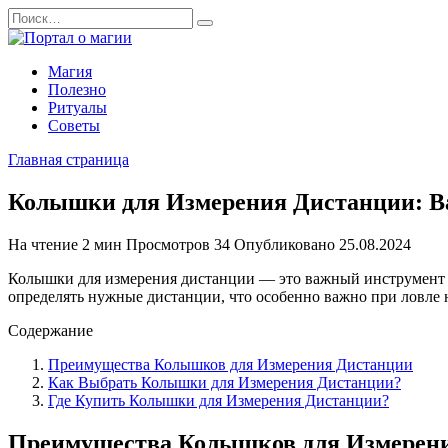
Перейти
Search
к
for:
содержанию
Магия
Полезно
Ритуалы
Советы
Главная страница
Колышки для Измерения Дистанции: В
На чтение
2 мин
Просмотров
34
Опубликовано
25.08.2024
Колышки для измерения дистанции — это важный инструмент дл
определять нужные дистанции, что особенно важно при ловле
Содержание
Преимущества Колышков для Измерения Дистанции
Как Выбрать Колышки для Измерения Дистанции?
Где Купить Колышки для Измерения Дистанции?
Преимущества Колышков для Измерен