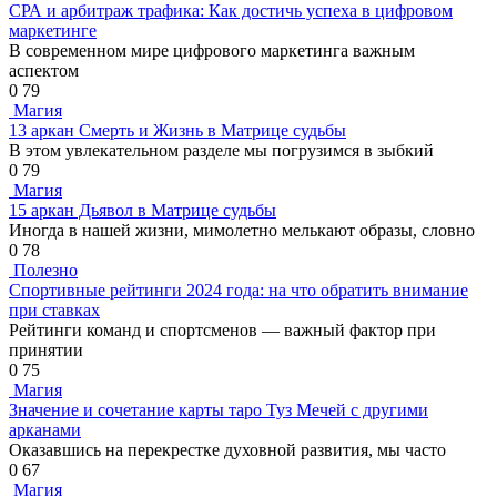
СРА и арбитраж трафика: Как достичь успеха в цифровом
маркетинге
В современном мире цифрового маркетинга важным
аспектом
0
79
Магия
13 аркан Смерть и Жизнь в Матрице судьбы
В этом увлекательном разделе мы погрузимся в зыбкий
0
79
Магия
15 аркан Дьявол в Матрице судьбы
Иногда в нашей жизни, мимолетно мелькают образы, словно
0
78
Полезно
Спортивные рейтинги 2024 года: на что обратить внимание
при ставках
Рейтинги команд и спортсменов — важный фактор при
принятии
0
75
Магия
Значение и сочетание карты таро Туз Мечей с другими
арканами
Оказавшись на перекрестке духовной развития, мы часто
0
67
Магия