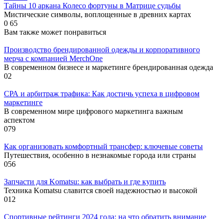
Тайны 10 аркана Колесо фортуны в Матрице судьбы
Мистические символы, воплощенные в древних картах
0
65
Вам также может понравиться
Производство брендированной одежды и корпоративного
мерча с компанией MerchOne
В современном бизнесе и маркетинге брендированная одежда
0
2
СРА и арбитраж трафика: Как достичь успеха в цифровом
маркетинге
В современном мире цифрового маркетинга важным
аспектом
0
79
Как организовать комфортный трансфер: ключевые советы
Путешествия, особенно в незнакомые города или страны
0
56
Запчасти для Komatsu: как выбрать и где купить
Техника Komatsu славится своей надежностью и высокой
0
12
Спортивные рейтинги 2024 года: на что обратить внимание