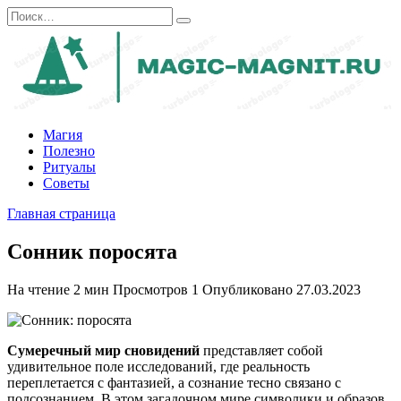
Перейти
Search
к
for:
содержанию
Магия
Полезно
Ритуалы
Советы
Главная страница
Сонник поросята
На чтение
2 мин
Просмотров
1
Опубликовано
27.03.2023
Сумеречный мир сновидений
представляет собой
удивительное поле исследований, где реальность
переплетается с фантазией, а сознание тесно связано с
подсознанием. В этом загадочном мире символики и образов,