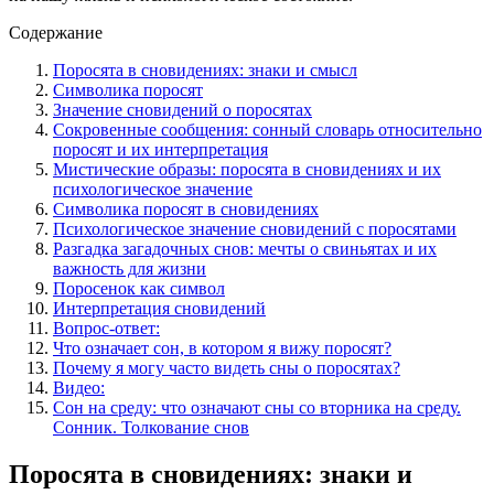
Содержание
Поросята в сновидениях: знаки и смысл
Символика поросят
Значение сновидений о поросятах
Сокровенные сообщения: сонный словарь относительно
поросят и их интерпретация
Мистические образы: поросята в сновидениях и их
психологическое значение
Символика поросят в сновидениях
Психологическое значение сновидений с поросятами
Разгадка загадочных снов: мечты о свиньятах и их
важность для жизни
Поросенок как символ
Интерпретация сновидений
Вопрос-ответ:
Что означает сон, в котором я вижу поросят?
Почему я могу часто видеть сны о поросятах?
Видео:
Сон на среду: что означают сны со вторника на среду.
Сонник. Толкование снов
Поросята в сновидениях: знаки и