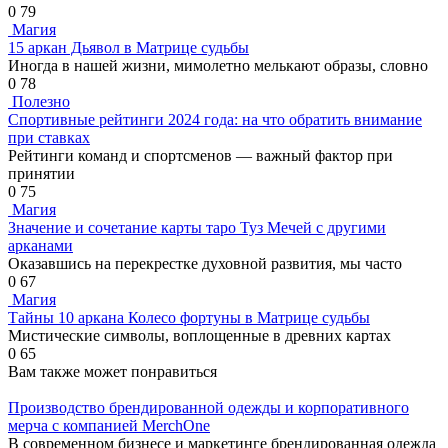
0
79
Магия
15 аркан Дьявол в Матрице судьбы
Иногда в нашей жизни, мимолетно мелькают образы, словно
0
78
Полезно
Спортивные рейтинги 2024 года: на что обратить внимание
при ставках
Рейтинги команд и спортсменов — важный фактор при
принятии
0
75
Магия
Значение и сочетание карты таро Туз Мечей с другими
арканами
Оказавшись на перекрестке духовной развития, мы часто
0
67
Магия
Тайны 10 аркана Колесо фортуны в Матрице судьбы
Мистические символы, воплощенные в древних картах
0
65
Вам также может понравиться
Производство брендированной одежды и корпоративного
мерча с компанией MerchOne
В современном бизнесе и маркетинге брендированная одежда