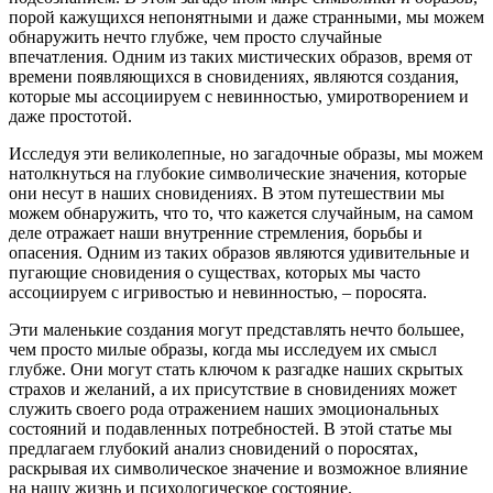
порой кажущихся непонятными и даже странными, мы можем
обнаружить нечто глубже, чем просто случайные
впечатления. Одним из таких мистических образов, время от
времени появляющихся в сновидениях, являются создания,
которые мы ассоциируем с невинностью, умиротворением и
даже простотой.
Исследуя эти великолепные, но загадочные образы, мы можем
натолкнуться на глубокие символические значения, которые
они несут в наших сновидениях. В этом путешествии мы
можем обнаружить, что то, что кажется случайным, на самом
деле отражает наши внутренние стремления, борьбы и
опасения. Одним из таких образов являются удивительные и
пугающие сновидения о существах, которых мы часто
ассоциируем с игривостью и невинностью, – поросята.
Эти маленькие создания могут представлять нечто большее,
чем просто милые образы, когда мы исследуем их смысл
глубже. Они могут стать ключом к разгадке наших скрытых
страхов и желаний, а их присутствие в сновидениях может
служить своего рода отражением наших эмоциональных
состояний и подавленных потребностей. В этой статье мы
предлагаем глубокий анализ сновидений о поросятах,
раскрывая их символическое значение и возможное влияние
на нашу жизнь и психологическое состояние.