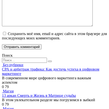
Сохранить моё имя, email и адрес сайта в этом браузере для
последующих моих комментариев.
Поиск
Search
for:
Без рубрики
СРА и арбитраж трафика: Как достичь успеха в цифровом
маркетинге
В современном мире цифрового маркетинга важным
аспектом
0
79
Магия
13 аркан Смерть и Жизнь в Матрице судьбы
В этом увлекательном разделе мы погрузимся в зыбкий
0
79
Магия