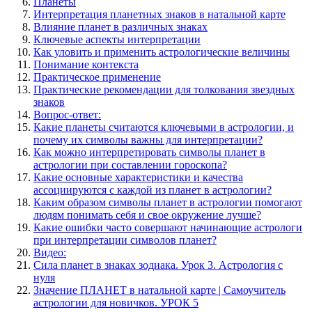
Планеты
Интерпретация планетных знаков в натальной карте
Влияние планет в различных знаках
Ключевые аспекты интерпретации
Как уловить и применить астрологические величины
Понимание контекста
Практическое применение
Практические рекомендации для толкования звездных
знаков
Вопрос-ответ:
Какие планеты считаются ключевыми в астрологии, и
почему их символы важны для интерпретации?
Как можно интерпретировать символы планет в
астрологии при составлении гороскопа?
Какие основные характеристики и качества
ассоциируются с каждой из планет в астрологии?
Каким образом символы планет в астрологии помогают
людям понимать себя и свое окружение лучше?
Какие ошибки часто совершают начинающие астрологи
при интерпретации символов планет?
Видео:
Сила планет в знаках зодиака. Урок 3. Астрология с
нуля
Значение ПЛАНЕТ в натальной карте | Самоучитель
астрологии для новичков. УРОК 5