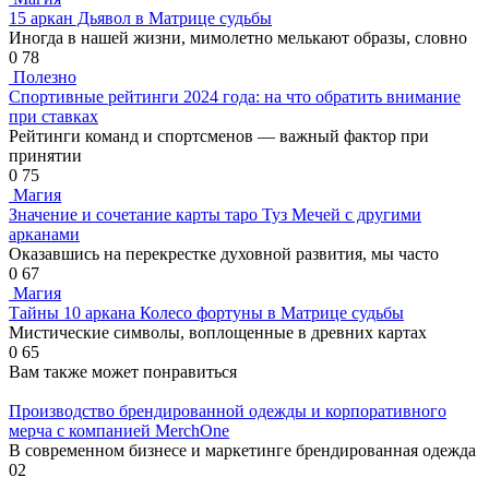
15 аркан Дьявол в Матрице судьбы
Иногда в нашей жизни, мимолетно мелькают образы, словно
0
78
Полезно
Спортивные рейтинги 2024 года: на что обратить внимание
при ставках
Рейтинги команд и спортсменов — важный фактор при
принятии
0
75
Магия
Значение и сочетание карты таро Туз Мечей с другими
арканами
Оказавшись на перекрестке духовной развития, мы часто
0
67
Магия
Тайны 10 аркана Колесо фортуны в Матрице судьбы
Мистические символы, воплощенные в древних картах
0
65
Вам также может понравиться
Производство брендированной одежды и корпоративного
мерча с компанией MerchOne
В современном бизнесе и маркетинге брендированная одежда
0
2