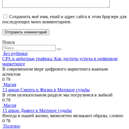
Сохранить моё имя, email и адрес сайта в этом браузере для
последующих моих комментариев.
Поиск
Search
for:
Без рубрики
СРА и арбитраж трафика: Как достичь успеха в цифровом
маркетинге
В современном мире цифрового маркетинга важным
аспектом
0
79
Магия
13 аркан Смерть и Жизнь в Матрице судьбы
В этом увлекательном разделе мы погрузимся в зыбкий
0
79
Магия
15 аркан Дьявол в Матрице судьбы
Иногда в нашей жизни, мимолетно мелькают образы, словно
0
78
Полезно