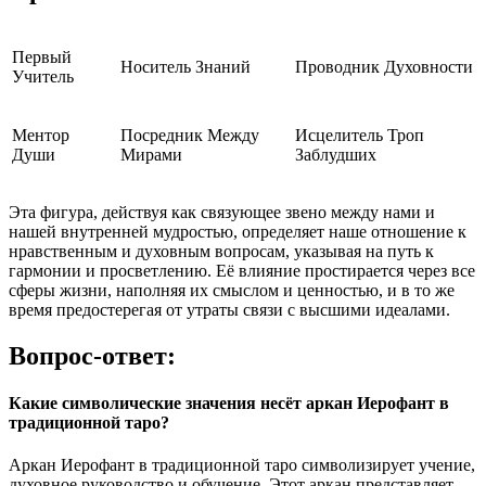
Первый
Носитель Знаний
Проводник Духовности
Учитель
Ментор
Посредник Между
Исцелитель Троп
Души
Мирами
Заблудших
Эта фигура, действуя как связующее звено между нами и
нашей внутренней мудростью, определяет наше отношение к
нравственным и духовным вопросам, указывая на путь к
гармонии и просветлению. Её влияние простирается через все
сферы жизни, наполняя их смыслом и ценностью, и в то же
время предостерегая от утраты связи с высшими идеалами.
Вопрос-ответ:
Какие символические значения несёт аркан Иерофант в
традиционной таро?
Аркан Иерофант в традиционной таро символизирует учение,
духовное руководство и обучение. Этот аркан представляет