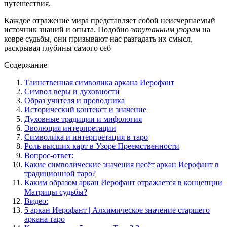
путешествия.
Каждое отражение мира представляет собой неисчерпаемый
источник знаний и опыта. Подобно
запутанным узорам
на
ковре судьбы, они призывают нас разгадать их смысл,
раскрывая глубины самого себ
Содержание
Таинственная символика аркана Иерофант
Символ веры и духовности
Образ учителя и проводника
Исторический контекст и значение
Духовные традиции и мифология
Эволюция интерпретации
Символика и интерпретация в таро
Роль высших карт в Узоре Преемственности
Вопрос-ответ:
Какие символические значения несёт аркан Иерофант в
традиционной таро?
Каким образом аркан Иерофант отражается в концепции
Матрицы судьбы?
Видео:
5 аркан Иерофант | Алхимическое значение старшего
аркана таро