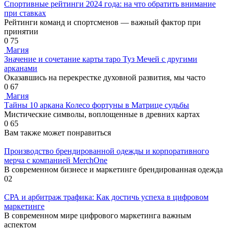
Спортивные рейтинги 2024 года: на что обратить внимание
при ставках
Рейтинги команд и спортсменов — важный фактор при
принятии
0
75
Магия
Значение и сочетание карты таро Туз Мечей с другими
арканами
Оказавшись на перекрестке духовной развития, мы часто
0
67
Магия
Тайны 10 аркана Колесо фортуны в Матрице судьбы
Мистические символы, воплощенные в древних картах
0
65
Вам также может понравиться
Производство брендированной одежды и корпоративного
мерча с компанией MerchOne
В современном бизнесе и маркетинге брендированная одежда
0
2
СРА и арбитраж трафика: Как достичь успеха в цифровом
маркетинге
В современном мире цифрового маркетинга важным
аспектом