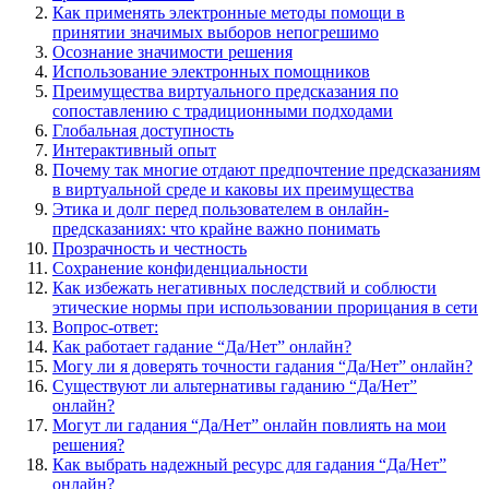
Как применять электронные методы помощи в
принятии значимых выборов непогрешимо
Осознание значимости решения
Использование электронных помощников
Преимущества виртуального предсказания по
сопоставлению с традиционными подходами
Глобальная доступность
Интерактивный опыт
Почему так многие отдают предпочтение предсказаниям
в виртуальной среде и каковы их преимущества
Этика и долг перед пользователем в онлайн-
предсказаниях: что крайне важно понимать
Прозрачность и честность
Сохранение конфиденциальности
Как избежать негативных последствий и соблюсти
этические нормы при использовании прорицания в сети
Вопрос-ответ:
Как работает гадание “Да/Нет” онлайн?
Могу ли я доверять точности гадания “Да/Нет” онлайн?
Существуют ли альтернативы гаданию “Да/Нет”
онлайн?
Могут ли гадания “Да/Нет” онлайн повлиять на мои
решения?
Как выбрать надежный ресурс для гадания “Да/Нет”
онлайн?