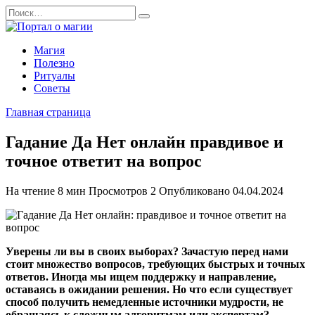
Перейти
Search
к
for:
содержанию
Магия
Полезно
Ритуалы
Советы
Главная страница
Гадание Да Нет онлайн правдивое и
точное ответит на вопрос
На чтение
8 мин
Просмотров
2
Опубликовано
04.04.2024
Уверены ли вы в своих выборах? Зачастую перед нами
стоит множество вопросов, требующих быстрых и точных
ответов. Иногда мы ищем поддержку и направление,
оставаясь в ожидании решения. Но что если существует
способ получить немедленные источники мудрости, не
обращаясь к сложным алгоритмам или экспертам?