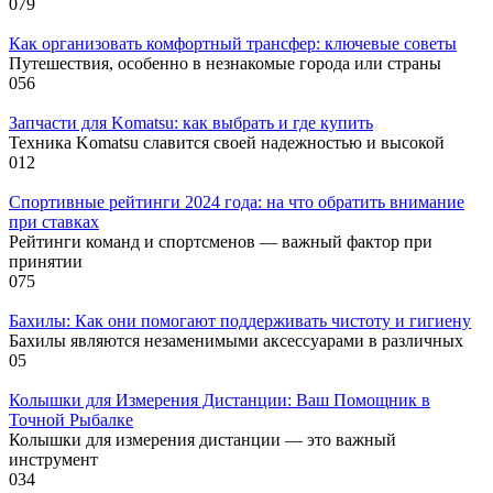
0
79
Как организовать комфортный трансфер: ключевые советы
Путешествия, особенно в незнакомые города или страны
0
56
Запчасти для Komatsu: как выбрать и где купить
Техника Komatsu славится своей надежностью и высокой
0
12
Спортивные рейтинги 2024 года: на что обратить внимание
при ставках
Рейтинги команд и спортсменов — важный фактор при
принятии
0
75
Бахилы: Как они помогают поддерживать чистоту и гигиену
Бахилы являются незаменимыми аксессуарами в различных
0
5
Колышки для Измерения Дистанции: Ваш Помощник в
Точной Рыбалке
Колышки для измерения дистанции — это важный
инструмент
0
34