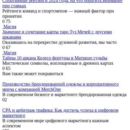
Спортивные рейтинги 2024 года: на что обратить внимание
при ставках
Рейтинги команд и спортсменов — важный фактор при
принятии
0
75
Магия
Значение и сочетание карты таро Туз Мечей с другими
арканами
Оказавшись на перекрестке духовной развития, мы часто
0
67
Магия
Тайны 10 аркана Колесо фортуны в Матрице судьбы
Мистические символы, воплощенные в древних картах
0
65
Вам также может понравиться
Производство брендированной одежды и корпоративного
мерча с компанией MerchOne
В современном бизнесе и маркетинге брендированная одежда
0
2
СРА и арбитраж трафика: Как достичь успеха в цифровом
маркетинге
В современном мире цифрового маркетинга важным
аспектом