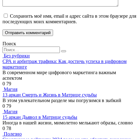
Сохранить моё имя, email и адрес сайта в этом браузере для
последующих моих комментариев.
Поиск
Search
for:
Без рубрики
СРА и арбитраж трафика: Как достичь успеха в цифровом
маркетинге
В современном мире цифрового маркетинга важным
аспектом
0
79
Магия
13 аркан Смерть и Жизнь в Матрице судьбы
В этом увлекательном разделе мы погрузимся в зыбкий
0
79
Магия
15 аркан Дьявол в Матрице судьбы
Иногда в нашей жизни, мимолетно мелькают образы, словно
0
78
Полезно