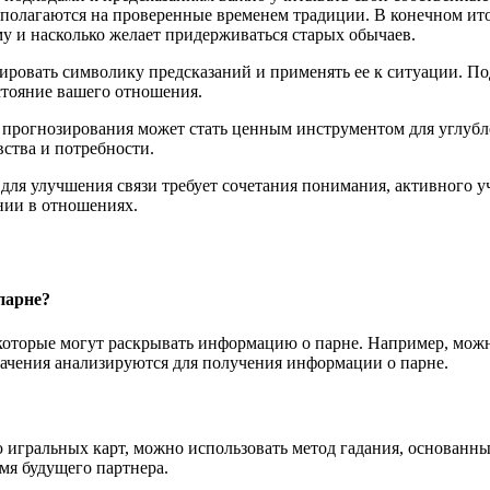
 полагаются на проверенные временем традиции. В конечном ито
му и насколько желает придерживаться старых обычаев.
ровать символику предсказаний и применять ее к ситуации. Под
стояние вашего отношения.
ах прогнозирования может стать ценным инструментом для углу
ства и потребности.
 для улучшения связи требует сочетания понимания, активного 
нии в отношениях.
парне?
 которые могут раскрывать информацию о парне. Например, можн
начения анализируются для получения информации о парне.
 игральных карт, можно использовать метод гадания, основанный
мя будущего партнера.