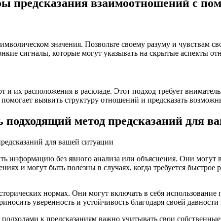
бы предсказания взаимоотношений с по
имволическом значения. Позвольте своему разуму и чувствам св
 тонкие сигналы, которые могут указывать на скрытые аспекты о
 и их расположения в раскладе. Этот подход требует вниматель
 помогает выявить структуру отношений и предсказать возможн
ь подходящий метод предсказаний для в
ть информацию без явного анализа или объяснения. Они могут 
иях и могут быть полезны в случаях, когда требуется быстрое 
исторических нормах. Они могут включать в себя использование 
иносить уверенность и устойчивость благодаря своей давности
одходами к предсказаниям важно учитывать свои собственные 