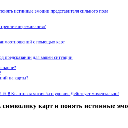
и понять истинные эмоции представителя сильного пола
утренние переживания?
заимоотношений с помощью карт
од предсказаний для вашей ситуации
о парне?
?
аний на карты?
антовая магия 5-го уровня. Действует моментально!
ь символику карт и понять истинные эмо