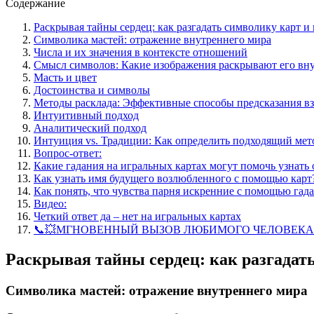
Содержание
Раскрывая тайны сердец: как разгадать символику карт 
Символика мастей: отражение внутреннего мира
Числа и их значения в контексте отношений
Смысл символов: Какие изображения раскрывают его вн
Масть и цвет
Достоинства и символы
Методы расклада: Эффективные способы предсказания в
Интуитивный подход
Аналитический подход
Интуиция vs. Традиции: Как определить подходящий мет
Вопрос-ответ:
Какие гадания на игральных картах могут помочь узнать 
Как узнать имя будущего возлюбленного с помощью карт
Как понять, что чувства парня искренние с помощью гад
Видео:
Четкий ответ да – нет на игральных картах
📞💥МГНОВЕННЫЙ ВЫЗОВ ЛЮБИМОГО ЧЕЛОВЕКА! ⚛︎🧬Кв
Раскрывая тайны сердец: как разгадат
Символика мастей: отражение внутреннего мира