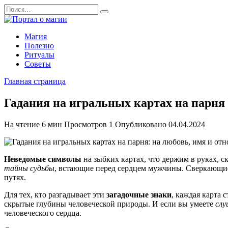
Перейти
Search
к
for:
содержанию
Магия
Полезно
Ритуалы
Советы
Главная страница
Гадания на игральных картах на парня
На чтение
6 мин
Просмотров
1
Опубликовано
04.04.2024
Неведомые символы
на зыбких картах, что держим в руках, 
тайны судьбы
, встающие перед сердцем мужчины. Сверкающие
путях.
Для тех, кто разгадывает эти
загадочные знаки
, каждая карта
скрытые глубины человеческой природы. И если вы умеете
сл
человеческого сердца.