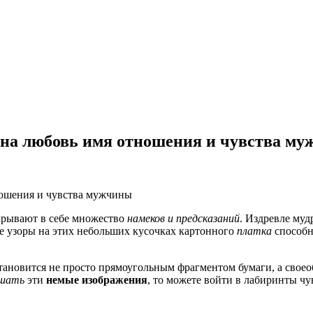
 на любовь имя отношения и чувства м
скрывают в себе множество
намеков и предсказаний
. Издревле муд
 узоры на этих небольших кусочках картонного
платка
способны
 становится не просто прямоугольным фрагментом бумаги, а сво
ушать
эти
немые изображения
, то можете войти в лабиринты ч