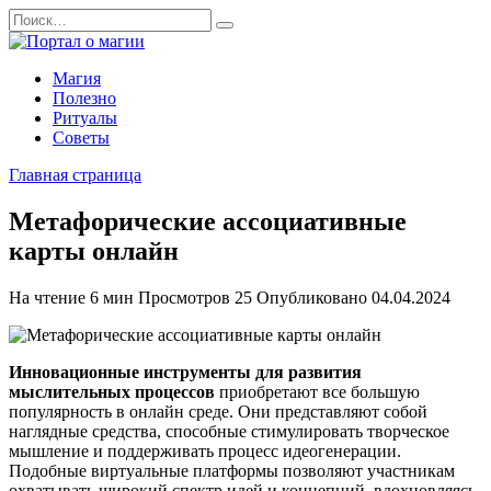
Перейти
Search
к
for:
содержанию
Магия
Полезно
Ритуалы
Советы
Главная страница
Метафорические ассоциативные
карты онлайн
На чтение
6 мин
Просмотров
25
Опубликовано
04.04.2024
Инновационные инструменты для развития
мыслительных процессов
приобретают все большую
популярность в онлайн среде. Они представляют собой
наглядные средства, способные стимулировать творческое
мышление и поддерживать процесс идеогенерации.
Подобные виртуальные платформы позволяют участникам
охватывать широкий спектр идей и концепций, вдохновляясь