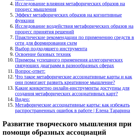
Исследование влияния метафорических образов на
процесс мышления
Эффект метафорических образов на когнитивные
функции
Исследование воздействия метафорических образов на
процесс принятия решений
Практические рекомендации по применению средств в
сети для формирования схем
Выбор подходящего инструмента
Освоение базовых техник
Примеры успешного применения аллегорических
связующих диаграмм в разнообразных сферах
Вопрос-ответ:
Что такое метафорические ассоциативные карты и как
они помогают развить креативное мышление?
Какие конкретно онлайн-инструменты доступны для
создания метафорических ассоциативных карт?
Видео:
Метафорические ассоциативные карты: как избежать
распространенных ошибок в работе | Елена Тарарина
Развитие творческого мышления при
помощи образных ассоциаций