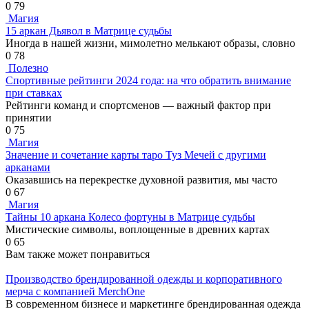
0
79
Магия
15 аркан Дьявол в Матрице судьбы
Иногда в нашей жизни, мимолетно мелькают образы, словно
0
78
Полезно
Спортивные рейтинги 2024 года: на что обратить внимание
при ставках
Рейтинги команд и спортсменов — важный фактор при
принятии
0
75
Магия
Значение и сочетание карты таро Туз Мечей с другими
арканами
Оказавшись на перекрестке духовной развития, мы часто
0
67
Магия
Тайны 10 аркана Колесо фортуны в Матрице судьбы
Мистические символы, воплощенные в древних картах
0
65
Вам также может понравиться
Производство брендированной одежды и корпоративного
мерча с компанией MerchOne
В современном бизнесе и маркетинге брендированная одежда