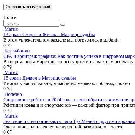
Поиск
Search
for:
Магия
13 аркан Смерть и Жизнь в Матрице судьбы
В этом увлекательном разделе мы погрузимся в зыбкий
0
79
Без рубрики
СРА и арбитраж трафика: Как достичь успеха в цифровом мар
В современном мире цифрового маркетинга важным аспектом
0
79
Магия
15 аркан Дьявол в Матрице судьбы
Иногда в нашей жизни, мимолетно мелькают образы, словно
0
78
Полезно
Спортивные рейтинги 2024 года: на что обратить внимание пр
Рейтинги команд и спортсменов — важный фактор при приня
0
75
Магия
Значение и сочетание карты таро Туз Мечей с другими аркана
Оказавшись на перекрестке духовной развития, мы часто
0
67