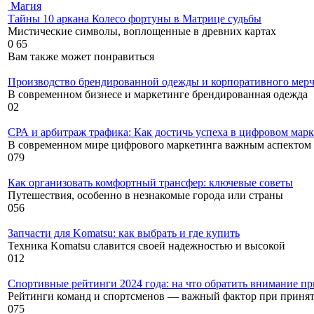
Магия
Тайны 10 аркана Колесо фортуны в Матрице судьбы
Мистические символы, воплощенные в древних картах
0
65
Вам также может понравиться
Производство брендированной одежды и корпоративного мерч
В современном бизнесе и маркетинге брендированная одежда
0
2
СРА и арбитраж трафика: Как достичь успеха в цифровом мар
В современном мире цифрового маркетинга важным аспектом
0
79
Как организовать комфортный трансфер: ключевые советы
Путешествия, особенно в незнакомые города или страны
0
56
Запчасти для Komatsu: как выбрать и где купить
Техника Komatsu славится своей надежностью и высокой
0
12
Спортивные рейтинги 2024 года: на что обратить внимание пр
Рейтинги команд и спортсменов — важный фактор при приня
0
75