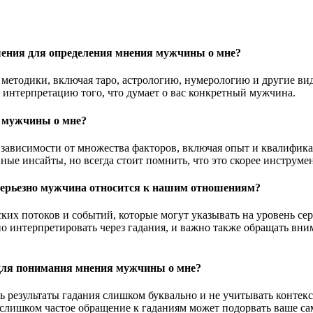
ошения для определения мнения мужчины о мне?
методики, включая таро, астрологию, нумерологию и другие ви
ь интерпретацию того, что думает о вас конкретный мужчина.
е мужчины о мне?
 зависимости от множества факторов, включая опыт и квалифика
нные инсайты, но всегда стоит помнить, что это скорее инструме
 серьезно мужчина относится к нашим отношениям?
их потоков и событий, которые могут указывать на уровень се
но интерпретировать через гадания, и важно также обращать вн
 для понимания мнения мужчины о мне?
 результаты гадания слишком буквально и не учитывать контек
лишком частое обращение к гаданиям может подорвать ваше сам