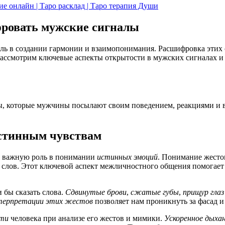
ние онлайн | Таро расклад | Таро терапия Души
фровать мужские сигналы
ь в создании гармонии и взаимопонимания. Расшифровка этих с
рассмотрим ключевые аспекты открытости в мужских сигналах и
ы, которые мужчины посылают своим поведением, реакциями и 
истинным чувствам
 важную роль в понимании
истинных эмоций
. Понимание жесто
ия слов. Этот ключевой аспект межличностного общения помога
 бы сказать слова.
Сдвинутые брови
,
сжатые губы
,
прищур глаз
терпретации этих жестов
позволяет нам проникнуть за фасад и
сти
человека при анализе его жестов и мимики.
Ускоренное дыха