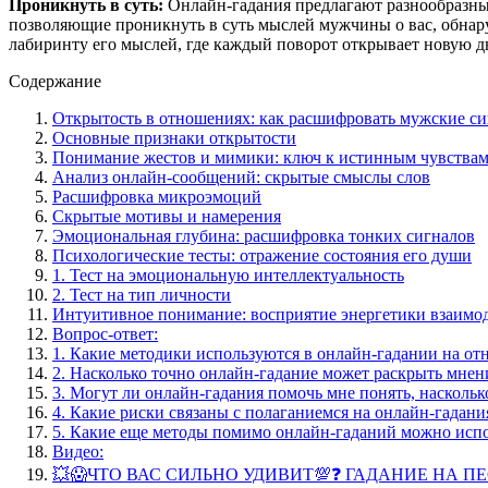
Проникнуть в суть:
Онлайн-гадания предлагают разнообразные
позволяющие проникнуть в суть мыслей мужчины о вас, обнару
лабиринту его мыслей, где каждый поворот открывает новую дв
Содержание
Открытость в отношениях: как расшифровать мужские с
Основные признаки открытости
Понимание жестов и мимики: ключ к истинным чувства
Анализ онлайн-сообщений: скрытые смыслы слов
Расшифровка микроэмоций
Скрытые мотивы и намерения
Эмоциональная глубина: расшифровка тонких сигналов
Психологические тесты: отражение состояния его души
1. Тест на эмоциональную интеллектуальность
2. Тест на тип личности
Интуитивное понимание: восприятие энергетики взаимо
Вопрос-ответ:
1. Какие методики используются в онлайн-гадании на о
2. Насколько точно онлайн-гадание может раскрыть мне
3. Могут ли онлайн-гадания помочь мне понять, насколь
4. Какие риски связаны с полаганиемся на онлайн-гада
5. Какие еще методы помимо онлайн-гаданий можно исп
Видео:
💥😱ЧТО ВАС СИЛЬНО УДИВИТ💯❓ ГАДАНИЕ НА ПЕСК