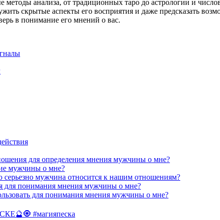
 методы анализа, от традиционных таро до астрологии и числов
жить скрытые аспекты его восприятия и даже предсказать возм
ерь в понимание его мнений о вас.
игналы
м
действия
тношения для определения мнения мужчины о мне?
ние мужчины о мне?
ко серьезно мужчина относится к нашим отношениям?
ния для понимания мнения мужчины о мне?
ользовать для понимания мнения мужчины о мне?
Е🔮🧿 #магияпеска