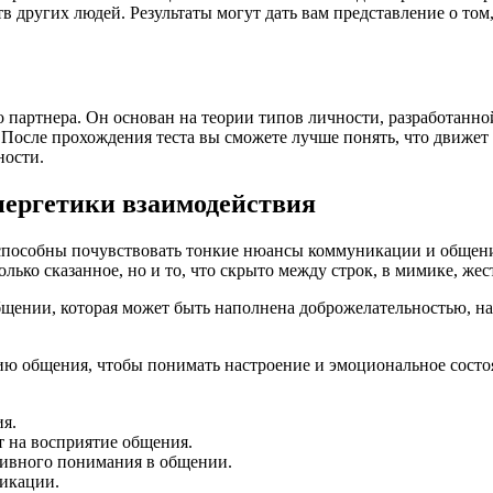
других людей. Результаты могут дать вам представление о том, 
о партнера. Он основан на теории типов личности, разработанн
После прохождения теста вы сможете лучше понять, что движет 
ности.
нергетики взаимодействия
способны почувствовать тонкие нюансы коммуникации и общени
ько сказанное, но и то, что скрыто между строк, в мимике, жест
бщении, которая может быть наполнена доброжелательностью, н
ию общения, чтобы понимать настроение и эмоциональное состо
я.
т на восприятие общения.
тивного понимания в общении.
никации.