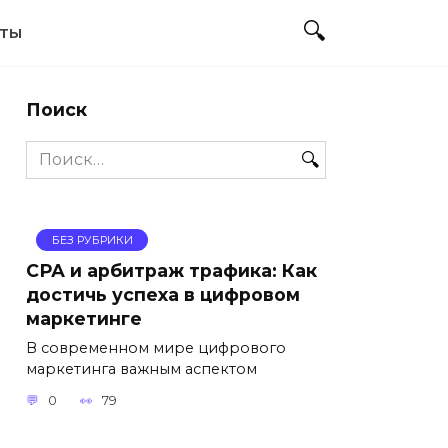
ЕТЫ
Поиск
Search
for:
БЕЗ РУБРИКИ
СРА и арбитраж трафика: Как
достичь успеха в цифровом
маркетинге
В современном мире цифрового
маркетинга важным аспектом
0
79