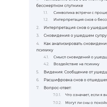
бессмертном спутнике
Символика встречи с прош
Интерпретация снов о бес
Интерпретация снов о ушедше
Сновидения о ушедшем супруг
Как анализировать сновидения
психику
Смысл сновидений о ушедш
Воздействие на психику
Видения: Сообщение от ушедш
Расшифровка снов о отшедшем
Вопрос-ответ:
Что означает, если я 
Могут ли сны о покой