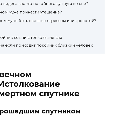
сто видела своего покойного супруга во сне?
йном муже принести утешение?
ном муже быть вызваны стрессом или тревогой?
ойник сонник, толкование сна
сна если приходит покойник близкий человек
 вечном
 Истолкование
смертном спутнике
 прошедшим спутником