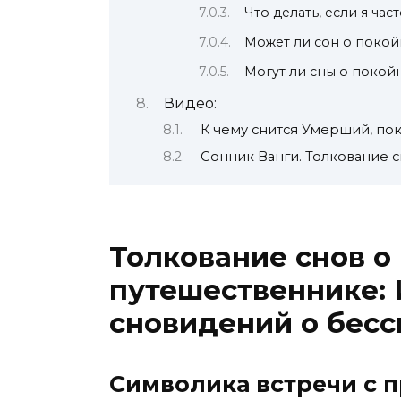
Что делать, если я ча
Может ли сон о поко
Могут ли сны о покой
Видео:
К чему снится Умерший, пок
Сонник Ванги. Толкование 
Толкование снов о
путешественнике:
сновидений о бес
Символика встречи с