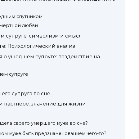
едшим спутником
смертной любви
м супруге: символизм и смысл
е: Психологический анализ
 о ушедшем супруге: воздействие на
ем супруге
его супруга во сне
 партнере: значение для жизни
видела своего умершего мужа во сне?
ном муже быть предзнаменованием чего-то?