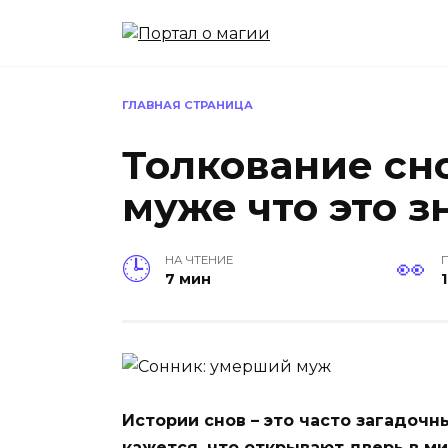
Перейти
к
содержанию
ГЛАВНАЯ СТРАНИЦА
Толкование сн
муже что это з
НА ЧТЕНИЕ
7 мин
1
Истории снов – это часто загадоч
кажется, что открывают дверь в ми