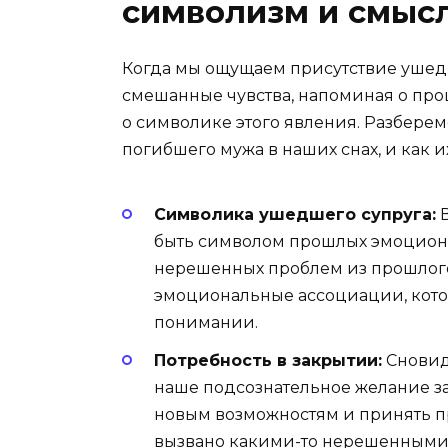
символизм и смыс
Когда мы ощущаем присутствие ушедше
смешанные чувства, напоминая о про
о символике этого явления. Разберемс
погибшего мужа в наших снах, и как и
Символика ушедшего супруга:
В
быть символом прошлых эмоциона
нерешенных проблем из прошлого.
эмоциональные ассоциации, кот
понимании.
Потребность в закрытии:
Сновид
наше подсознательное желание з
новым возможностям и принять пр
вызвано какими-то нерешенными 