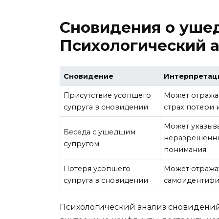
Сновидения о уше
Психологический 
Сновидение
Интерпретац
Присутствие усопшего
Может отража
супруга в сновидении
страх потери 
Может указыв
Беседа с ушедшим
неразрешенны
супругом
понимания.
Потеря усопшего
Может отражат
супруга в сновидении
самоидентифи
Психологический анализ сновидений